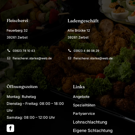
Fleischerei
Ladengeschäft
Feuerberg 32
Alte Brücke 12
39261 Zerbst
39261 Zerbst
03923 78 10 43
03923 4 86 08 29


fleischerei.starke@web.de
fleischerei.starke@web.de


Öffnungszeiten
Links
Montag: Ruhetag
Angebote
Dienstag – Freitag: 08:00 – 18:00
Spezialitäten
Uhr
Partyservice
Samstag: 08:00 – 12:00 Uhr
Lohnschlachtung

Eigene Schlachtung